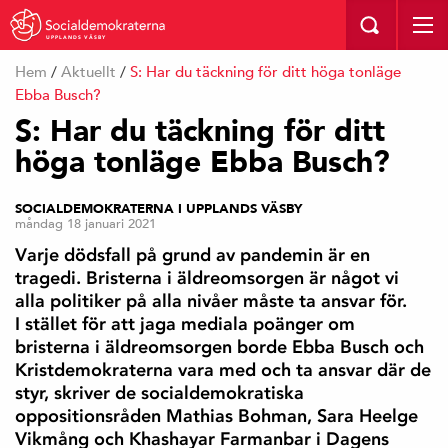
UPPLANDS VÄSBY
Hem
/
Aktuellt
/
S: Har du täckning för ditt höga tonläge
Ebba Busch?
S: Har du täckning för ditt
höga tonläge Ebba Busch?
SOCIALDEMOKRATERNA I UPPLANDS VÄSBY
måndag 18 januari 2021
Varje dödsfall på grund av pandemin är en
tragedi. Bristerna i äldreomsorgen är något vi
alla politiker på alla nivåer måste ta ansvar för.
I stället för att jaga mediala poänger om
bristerna i äldreomsorgen borde Ebba Busch och
Kristdemokraterna vara med och ta ansvar där de
styr, skriver de socialdemokratiska
oppositionsråden Mathias Bohman, Sara Heelge
Vikmång och Khashayar Farmanbar i Dagens