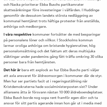
och Nacka prioriterar Ebba Buschs partikamrater
skattesänkningar före investeringar i välfärden. I Huddinge
genomför de dessutom landets största nedläggning av
kommunal hemtjänst trots häftiga protester från anställda,
anhöriga och medborgare.
kommuner fortsätter de med besparingar
I våra respektive
på personalens löner och villkor. I Stockholms kommun
larmar oroliga anhöriga om bristande hygienrutiner, hög
personalomsättning och det faktum att deras multisjuka
släktingar under pandemins gång fått träffa omkring 30 olika
personer bara från hemtjänsten.
bara ett axplock av hur Ebba Buschs parti väljer
Det här är
att axla ansvaret för äldreomsorgen i kommuner där de styr.
Men hur ser partiets facit ut i regeringsställning när
Kristdemokraterna hade socialministerposten sist? Under
alliansens åtta år försvann nästan 10 000 äldreboendeplatser.
Ebba Busch borde nog sopa rent framför egen dörr och ta
ansvar för sitt partis agerande innan hon går ut i media med