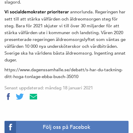
slagord.
annorlunda. Regeringen har
Vi socialdemokrater prioriterar
sett till att stärka välfärden och äldreomsorgen steg för
steg. Bara för 2021 skjuter vi till över 30 miljarder för att
stärka välfärden ute i kommuner och landsting. Våren 2020
presenterade regeringen äldreomsorgslyftet som väntas ge
välfärden 10 000 nya undersköterskor och vårdbiträden.
Sverige ska ha världens bästa äldreomsorg. Ingenting annat
duger.
https://www.dagenssamhalle.se/debatt/s-har-du-tackning-
ditt-hoga-tonlage-ebba-busch-35010
Senast uppdaterad: måndag 18 januari 2021
Följ oss på Facebok