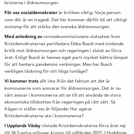
bristerna i äldreomsorgen.
är kritiken viktig. Varje person
För oss socialdemokrater
som dör är en tragedi. Det här kommer därför bli ett viktigt
avstamp för att stärka den svenska äldreomsorgen.
coronakommissionens slutsatser kom
Med anledning av
Kristdemokraternas partiledare Ebba Busch med svidande
kritik mot äldreomsorgen och regeringen i slutet av förra
året. Enligt Busch är hennes eget parti mycket bättre lämpat
för att hantera pandemins verkningar. Men har Busch
verkligen täckning för sitt höga tonläge?
allt inte ifrån det faktum att det är
Vi kommer trots
kommunerna som ansvarar för äldreomsorgen. Det är nu
vårt ansvar i kommunerna att se till att använda de stora
ekonomiska tillskotten från regeringen på rätt sätt. Så
frågan vi ställer oss är följande: Hur agerar
Kristdemokraterna ute i kommunerna?
röstade Kristdemokraterna förra året nej
I Upplands Väsby
till 36,5 extra miljoner kronor till välfärden 2021. I Huddinge