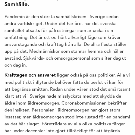
Samhälle.
Pandemin är den största samhällskrisen i Sverige sedan
andra världskriget. Under det här året har det svenska
samhället utsatts för påfrestningar som är unika i sin
omfattning. Det är ett oerhört allvarligt läge som kräver
ansvarstagande och krafttag från alla. De allra flesta ställer
upp på det. Medmänniskor som stannar hemma och håller
avstånd. Sjukvårds- och omsorgspersonal som sliter dag ut
och dag in.
ligger också på oss politiker. Alla vi
Krafttagen och ansvaret
med politiskt inflytande behöver fatta de beslut vi kan för
att begränsa smittan. Redan under våren stod det smärtsamt
klart att vi i Sverige hade misslyckats med att skydda de
äldre inom äldreomsorgen. Coronakommissionen bekräftar
den insikten. Personalen i äldreomsorgen har gjort stora
insatser, men äldreomsorgen stod inte rustad för en pandemi
av det här slaget. Företrädare av alla olika politiska färger
har under decennier inte gjort tillräckligt för att åtgärda