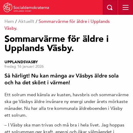
UPPLANDS VÄSBY
Hem
/
Aktuellt
/
Sommarvärme för äldre i Upplands
Väsby.
Sommarvärme för äldre i
Upplands Väsby.
UPPLANDSVASBY
fredag 16 januari 2026
Så härligt! Nu kan många av Väsbys äldre sola
och ha det skönt i värmen!
Ett solrum med känsla av kusten, havsbris och sommarvärme
ska ge Väsbys äldre invånare ny energi under årets mörkaste
månader. Nu har alla tre kommunala äldreboenden i Väsby
ett solrum.
– I Väsby ska man trivas och må bra i hela livet. Jag hoppas
att solrummen ger kraft, energi och ökar välmåendet i