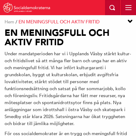
UPPLANDS VÄSBY
Hem
/
EN MENINGSFULL OCH AKTIV FRITID
EN MENINGSFULL OCH
AKTIV FRITID
Under mandatperioden har vi i Upplands Väsby stärkt kultur-
och fritidslivet så att många fler barn och unga har en aktiv
och meningsfull fritid. Vi har infört kulturgaranti i
grundskolan, byggt ut kulturskolan, erbjudit avgiftsfria
lovaktiviteter, stärkt stödet till personer med
funktionsnedsättning och satsat på fler sommarjobb, kollo
och föreningsliv. Fritidsgårdarna har fått mer resurser, nya
mötesplatser och spontanidrottsytor finns på plats. Nya
anläggningar som idrottshall i östra Väsby och skatepark i
Smedby står klara 2026. Satsningarna har ökat tryggheten
och bidrar till jämlika möjligheter.
För oss socialdemokrater är en trygg och meningsfull fritid