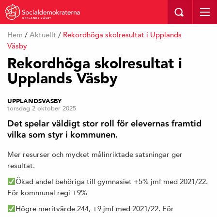
UPPLANDS VÄSBY
Hem
/
Aktuellt
/
Rekordhöga skolresultat i Upplands
Väsby
Rekordhöga skolresultat i
Upplands Väsby
UPPLANDSVASBY
torsdag 2 oktober 2025
Det spelar väldigt stor roll för elevernas framtid
vilka som styr i kommunen.
Mer resurser och mycket målinriktade satsningar ger
resultat.
Ökad andel behöriga till gymnasiet +5% jmf med 2021/22.
För kommunal regi +9%
Högre meritvärde 244, +9 jmf med 2021/22. För