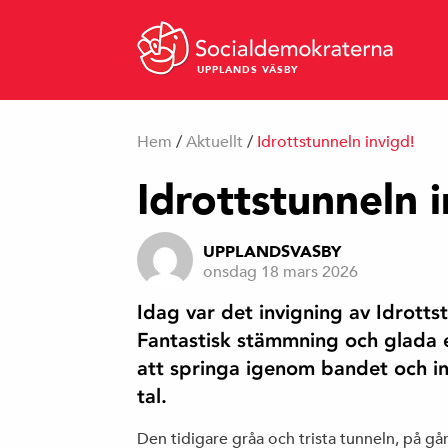
UPPLANDS VÄSBY
Hem
/
Aktuellt
/
Idrottstunneln invigd!
Idrottstunneln 
UPPLANDSVASBY
onsdag 18 mars 2026
Idag var det invigning av Idrotts
Fantastisk stämmning och glada el
att springa igenom bandet och in
tal.
Den tidigare gråa och trista tunneln, på g