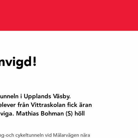
invigd!
tunneln i Upplands Väsby.
ever från Vittraskolan fick äran
viga. Mathias Bohman (S) höll
ång-och cykeltunneln vid Mälarvägen nära