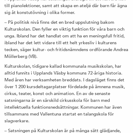
till pianolektioner, samt att skapa en ateljé där barn får ägna
sig åt konstutövning i olika former.
– På politisk nivå finns det en bred uppslutning bakom
Kulturskolan. Den fyller en viktig funktion för våra barn och
unga. Ibland har det handlat om att ha en meningsfull fritid,
ibland har det lett vidare till ett helt yrkesliv i kulturens
tecken, säger kultur- och fritidsnämndens ordförande Andrea
Möllerberg (VB).
Kulturskolan, tidigare kallad kommunala musikskolan, har
alltid funnits i Upplands Väsby kommuns 72-åriga historia.
Med åren har verksamheten breddats. I dagsläget finns det
över 1 200 kursdeltagarplatser fördelade på ämnena musik,
cirkus, teater, konst och animation. En av de senaste
satsningarna är en särskild cirkusskola för barn med
intellektuella funktionsnedsättningar. Kommunen har även
tillsammans med Vallentuna startat en talangskola för
slagverkare.
– Satsningen på Kulturskolan är på många sätt glädjande,